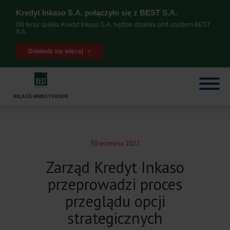
Kredyt Inkaso S.A. połączyło się z BEST S.A.
Od teraz spółka Kredyt Inkaso S.A. będzie działała pod szyldem BEST
S.A.
Dowiedz się więcej
RELACJE INWESTORSKIE
30 września 2022
Zarząd Kredyt Inkaso
przeprowadzi proces
przeglądu opcji
strategicznych