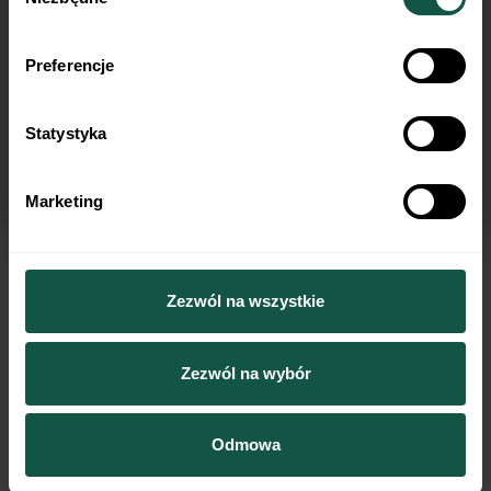
zgody
Preferencje
Statystyka
Marketing
–
W obecnej sytuacji transparenty proces przeglądu opcji strategicznych z zaangażowaniem
Zezwól na wszystkie
profesjonalnych doradców jest rozwiązaniem, które może przyczynić się do wypracowania scenariusza,
który będzie optymalny dla Kredyt Inkaso. Cieszy to, że obie strony dostrzegają potrzebę zmiany
obecnej sytuacji i jednomyślnie opowiedziały się za przeprowadzeniem przeglądu opcji strategicznych.
Zarząd dołoży wszelkich starań, żeby wypracować scenariusz najlepszy dla Spółki, a jednocześnie
Zezwól na wybór
łączący odmienne interesy akcjonariuszy. – powiedział Maciej Szymański, prezes zarządu Kredyt
Inkaso.
Zwyczajne Walne Zgromadzenie zatwierdziło również sprawozdanie finansowe Spółki za rok
Odmowa
2021/22, który w przypadku Kredyt Inkaso zakończył się 31 marca 2022 r. W tym okresie
Grupa zanotowała rekordowy w swojej historii poziom spłat, który w skali całego roku osiągnął