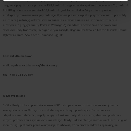
pułap 279 mln zł (wzrost względem roku poprzedzającego aż o 25 proc.). Dzięki temu Grupa
osiągnęła przychody na poziomie 198,1 mln zł i wypracowała zysk netto wysokości 31,5 mln zł.
EBITDA gotówkowa wyniosła 162,1 mln zł i jest to rezultat o 34 proc. lepszy niż w
analogicznym okresie roku poprzedniego. Wysokie poziomy wpłat i przychodów netto pozwoliły
na znaczną redukcję wskaźników zadłużenia i utrzymanie ich na poziomach znacznie
niższych niż przyjęte limity. Podczas Walnego Zgromadzenia doszło także do powołania
członków Rady Nadzorczej. W organie tym zasiądą: Bogdan Dzudzewicz, Marcin Okoński, Daniel
Dąbrowski, Karol Sowa oraz Raimondo Eggink.
Kontakt dla mediów:
mail: agnieszka.lukomska@best.com.pl
tel.: +48 602 500 894
O Kredyt Inkaso
Spółka Kredyt Inkaso powstała w roku 2001 jako pionier na polskim rynku zarządzania
wierzytelnościami. Od tego czasu stale wspiera firmy i przedsiębiorców w procesie
odzyskiwania należności, współpracując z bankami, pożyczkodawcami, ubezpieczycielami i
innymi podmiotami z rynku konsumenckiego. Kredyt Inkaso oferuje szeroki wachlarz usług: od
monitoringu płatności, przez windykację polubowną, aż po procesy sądowe i egzekucyjne.