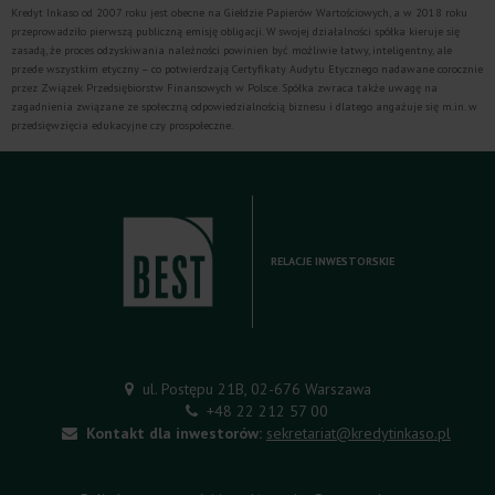
Kredyt Inkaso od 2007 roku jest obecne na Giełdzie Papierów Wartościowych, a w 2018 roku
przeprowadziło pierwszą publiczną emisję obligacji. W swojej działalności spółka kieruje się
zasadą, że proces odzyskiwania należności powinien być możliwie łatwy, inteligentny, ale
przede wszystkim etyczny – co potwierdzają Certyfikaty Audytu Etycznego nadawane corocznie
przez Związek Przedsiębiorstw Finansowych w Polsce. Spółka zwraca także uwagę na
zagadnienia związane ze społeczną odpowiedzialnością biznesu i dlatego angażuje się m.in. w
przedsięwzięcia edukacyjne czy prospołeczne.
RELACJE INWESTORSKIE
ul. Postępu 21B, 02-676 Warszawa
+48 22 212 57 00
Kontakt dla inwestorów:
sekretariat@kredytinkaso.pl